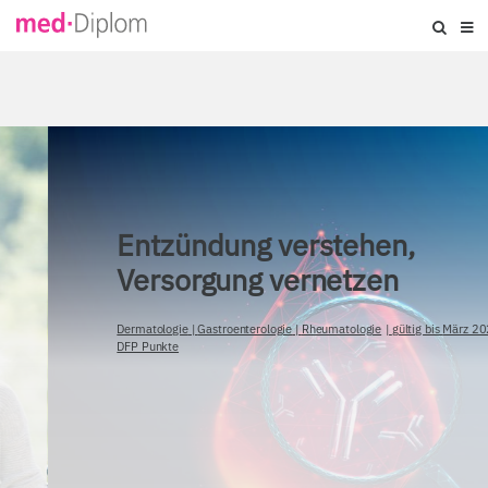
Entzündung verstehen,
Versorgung vernetzen
Dermatologie
|
Gastroenterologie
|
Rheumatologie
|
gültig bis
März 2028
|
2
DFP Punkte