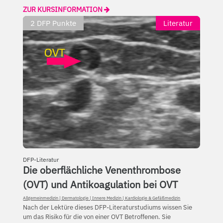
ZUR KURSINFORMATION
2
DFP Punkte
Literatur
DFP-Literatur
Die oberflächliche Venenthrombose
(OVT) und Antikoagulation bei OVT
Allgemeinmedizin
|
Dermatologie
|
Innere Medizin
|
Kardiologie & Gefäßmedizin
Nach der Lektüre dieses DFP-Literaturstudiums wissen Sie
um das Risiko für die von einer OVT Betroffenen. Sie