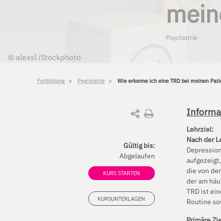
mein
Psychiatrie
©
alexsl iStockphoto
Fortbildung
Psychiatrie
Wie erkenne ich eine TRD bei meinen Pati
Informa
Lehrziel:
Nach der L
Gültig bis:
Depression
Abgelaufen
aufgezeigt
die von de
KURS STARTEN
der am häu
TRD ist ein
KURSUNTERLAGEN
Routine so
Primäre Zi