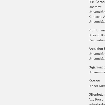
DDr.
Gerno
Oberarzt
Universität
Klinische A
Universitä
Prof. Dr. m
Direktor K
Psychiatris
Ärztlicher 
Universität
Universitä
Organisati
Universim
Kosten:
Dieser Kurs
Offenlegu
Alle Perso
aufgeforde