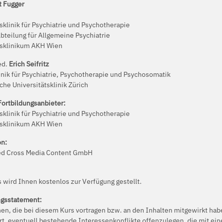
t Fugger
sklinik für Psychiatrie und Psychotherapie
bteilung für Allgemeine Psychiatrie
tsklinikum AKH Wien
ed.
Erich Seifritz
linik für Psychiatrie, Psychotherapie und Psychosomatik
che Universitätsklinik Zürich
Fortbildungsanbieter:
sklinik für Psychiatrie und Psychotherapie
tsklinikum AKH Wien
on:
ed Cross Media Content GmbH
 wird Ihnen kostenlos zur Verfügung gestellt.
ngsstatement:
nen, die bei diesem Kurs vortragen bzw. an den Inhalten mitgewirkt ha
rt, eventuell bestehende Interessenkonflikte offenzulegen, die mit ein