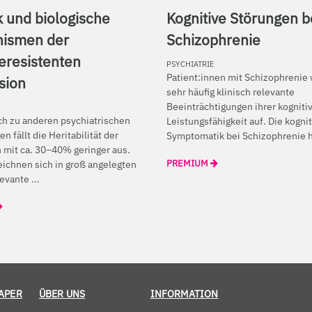
 und biologische
Kognitive Störungen b
ismen der
Schizophrenie
eresistenten
PSYCHIATRIE
Patient:innen mit Schizophrenie
sion
sehr häufig klinisch relevante
Beeinträchtigungen ihrer kogniti
ch zu anderen psychiatrischen
Leistungsfähigkeit auf. Die kogni
n fällt die Heritabilität der
Symptomatik bei Schizophrenie ha
 mit ca. 30−40% geringer aus.
ichnen sich in groß angelegten
PREMIUM
evante ...
APER
ÜBER UNS
INFORMATION