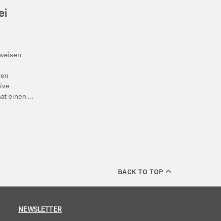
ei
 weisen
ven
tive
t einen ...
BACK TO TOP
NEWSLETTER