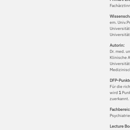
Fachärztin
Wissenscha
em. Univ.Pr
Universität
Universitä
Autorin:
Dr. med. un
Klinische A
Universität
Medizinisc
DFP-Punkt
Für die ri
wird
1
Punk
zuerkannt.
Fachbereic
Psychiatri
Lecture Bo