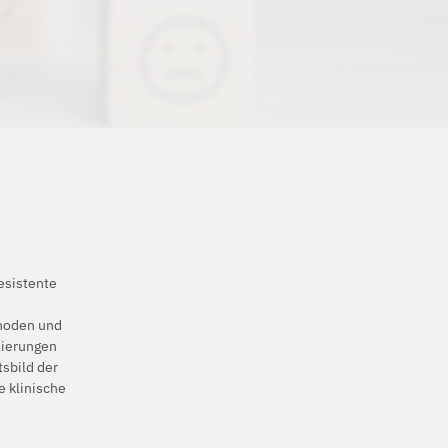
resistente
e
thoden und
sierungen
sbild der
e klinische