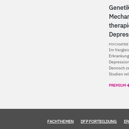
Genetik
Mechan
therapi
Depres
PSYCHIATRIE
Im Verglei
Erkrankunge
Depression
Dennoch ze
Studien rel
PREMIUM
FACHTHEMEN
DFP FORTBILDUNG
EP