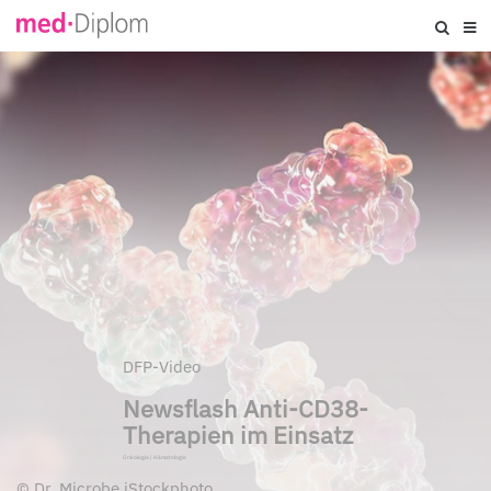
DFP-Video
Newsflash Anti-CD38-
Therapien im Einsatz
Onkologie
|
Hämatologie
©
Dr_Microbe iStockphoto