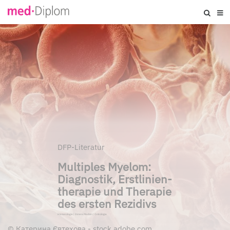
DFP-Literatur
Multiples Myelom:
Diagnostik, Erstlinien­
therapie und Therapie
des ersten Rezidivs
Hämatologie
|
Innere Medizin
|
Onkologie
©
Катерина Євтехова - stock.adobe.com